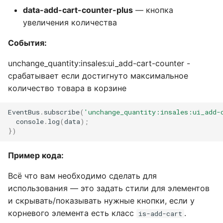
data-add-cart-counter-plus
— кнопка
увеличения количества
События:
unchange_quantity:insales:ui_add-cart-counter -
срабатывает если достигнуто максимальное
количество товара в корзине
EventBus
.
subscribe
(
'unchange_quantity:insales:ui_add-
console
.
log
(
data
);
})
Пример кода:
Всё что вам необходимо сделать для
использования — это задать стили для элементов
и скрывать/показывать нужные кнопки, если у
корневого элемента есть класс
.
is-add-cart