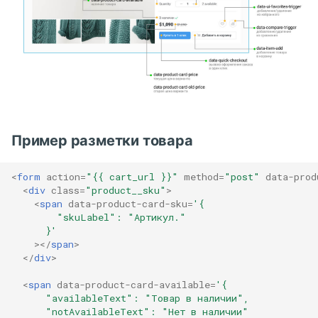
data-product-json
s
preview.jpg
e
data-product-without-
many-variants
info.json
a
r
data-set-config
Примеры
c
Атрибуты вложенных
h
Пример разметки товара
элементов
i
data-product-variants
<
form
action
=
"{{ cart_url }}"
method
=
"post"
data-prod
n
<
div
class
=
"product__sku"
>
<
span
data-product-card-sku
=
'{
data-quantity
g
        "skuLabel": "Артикул."
      }'
></
span
>
data-quantity-change
</
div
>
data-item-add
<
span
data-product-card-available
=
'{
      "availableText": "Товар в наличии",
      "notAvailableText": "Нет в наличии"
data-add-cart-counter