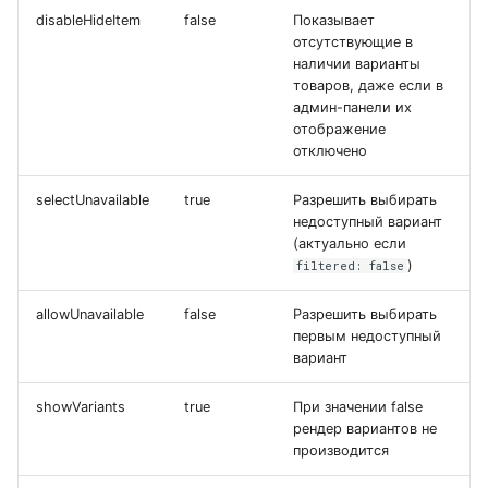
disableHideItem
false
Показывает
отсутствующие в
наличии варианты
товаров, даже если в
админ-панели их
отображение
отключено
selectUnavailable
true
Разрешить выбирать
недоступный вариант
(актуально если
)
filtered: false
allowUnavailable
false
Разрешить выбирать
первым недоступный
вариант
showVariants
true
При значении false
рендер вариантов не
производится