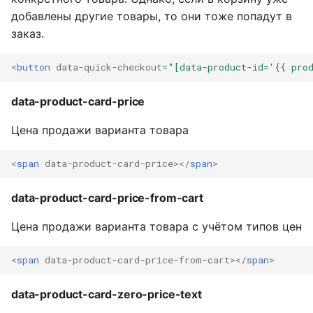
добавлены другие товары, то они тоже попадут в
заказ.
<
button
data-quick-checkout
=
"[data-product-id='{{ pro
data-product-card-price
Цена продажи варианта товара
<
span
data-product-card-price
></
span
>
data-product-card-price-from-cart
Цена продажи варианта товара с учётом типов цен
<
span
data-product-card-price-from-cart
></
span
>
data-product-card-zero-price-text