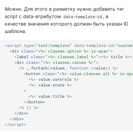
Можно. Для этого в разметку нужно добавить тег
script с data-атрибутом
, в
data-template-id
качестве значения которого должен быть указан ID
шаблона.
<
script
type
=
"text/template"
data-template-id
=
"custom
<
div
class
=
"<%= classes.option %> is-span"
>
<
label
class
=
"<%= classes.label %>"
><%=
title
%><
<
div
class
=
"<%= classes.values %>"
>
<%
_
.
forEach
(
values
,
function
(
value
){
%>
<
button
class
=
"<%= value.classes.all %> is-sp
<%=
value
.
controls
%>
<%=
value
.
state
%>
>
<%=
value
.
title
%>
<
/button>
<%
})
%>
<
/div>
<
/div>
</
script
>