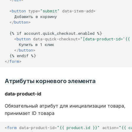
data-product-card-sku
<
button
type
=
"submit"
data-item-add
>
    Добавить в корзину

data-product-card-
</
button
>
available
  {% if account.quick_checkout.enabled %}

<
button
data-quick-checkout
=
"[data-product-id='{{
name="comment"
      Купить в 1 клик

</
button
>
Селектор модификаций
</
form
>
Привязка шаблона
модификации к опции
Атрибуты корневого элемента
Передать изображения
data-product-id
для шаблона селектора
модификаций
Обязательный атрибут для инициализации товара,
принимает ID товара
Шаблоны для селектора
модификаций
<
form
data-product-id
=
"{{ product.id }}"
action
=
"{{ c