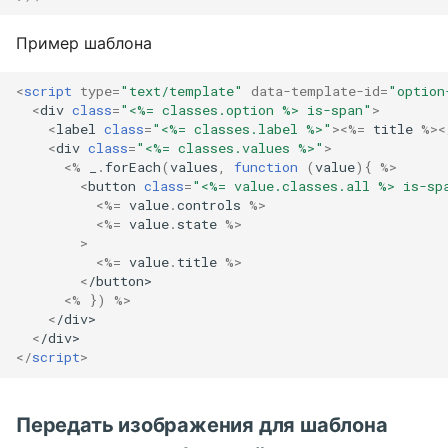
Пример шаблона
<
script
type
=
"text/template"
data-template-id
=
"option
<
div
class
=
"<%= classes.option %> is-span"
>
<
label
class
=
"<%= classes.label %>"
><%=
title
%><
<
div
class
=
"<%= classes.values %>"
>
<%
_
.
forEach
(
values
,
function
(
value
){
%>
<
button
class
=
"<%= value.classes.all %> is-sp
<%=
value
.
controls
%>
<%=
value
.
state
%>
>
<%=
value
.
title
%>
<
/button>
<%
})
%>
<
/div>
<
/div>
</
script
>
Передать изображения для шаблона