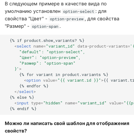
В следующем примере в качестве вида по
умолчанию установлен
: для
option-select
свойства "Цвет" -
, для свойства
option-preview
"Размер" -
.
option-span
  {% if product.show_variants? %}

<
select
name
=
"variant_id"
data-product-variants
=
'
      "default": "option-select",
      "Цвет": "option-preview",
      "Размер": "option-span"
    }'
>
      {% for variant in product.variants %}

<
option
value
=
"{{ variant.id }}"
>
{{ variant.t
      {% endfor %}

</
select
>
  {% else %}

<
input
type
=
"hidden"
name
=
"variant_id"
value
=
"{{p
Можно ли написать свой шаблон для отображения
свойств?