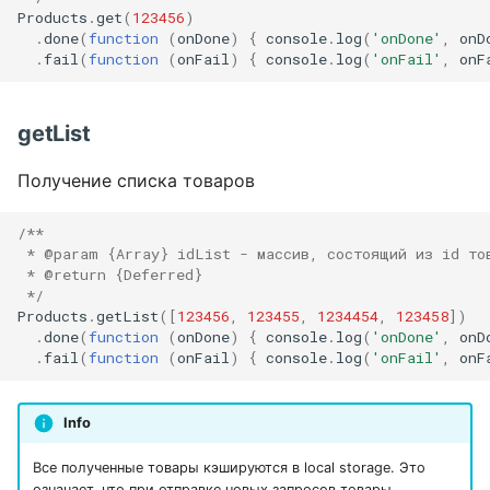
Products
.
get
(
123456
)
.
done
(
function
(
onDone
)
{
console
.
log
(
'onDone'
,
onD
.
fail
(
function
(
onFail
)
{
console
.
log
(
'onFail'
,
onF
getList
Получение списка товаров
/**
 * @param {Array} idList - массив, состоящий из id то
 * @return {Deferred}
 */
Products
.
getList
([
123456
,
123455
,
1234454
,
123458
])
.
done
(
function
(
onDone
)
{
console
.
log
(
'onDone'
,
onD
.
fail
(
function
(
onFail
)
{
console
.
log
(
'onFail'
,
onF
Info
Все полученные товары кэшируются в local storage. Это
означает, что при отправке новых запросов товары,