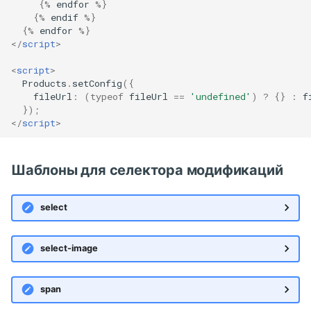
{
%
endfor
%
}
{
%
endif
%
}
{
%
endfor
%
}
</
script
>
<
script
>
Products
.
setConfig
({
fileUrl
:
(
typeof
fileUrl
==
'undefined'
)
?
{}
:
f
});
</
script
>
Шаблоны для селектора модификаций
select
select-image
span