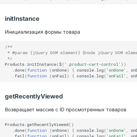
initInstance
Инициализация формы товара
/**
 * @param {jQuery DOM element} $node jQuery DOM elem
 */
Products
.
initInstance
(
$
(
'.product-cart-control'
))
.
done
(
function
(
onDone
)
{
console
.
log
(
'onDone'
,
on
.
fail
(
function
(
onFail
)
{
console
.
log
(
'onFail'
,
on
getRecentlyViewed
Возвращает массив с ID просмотренных товаров
Products
.
getRecentlyViewed
()
.
done
(
function
(
onDone
)
{
console
.
log
(
'onDone'
,
on
.
fail
(
function
(
onFail
)
{
console
.
log
(
'onFail'
,
on