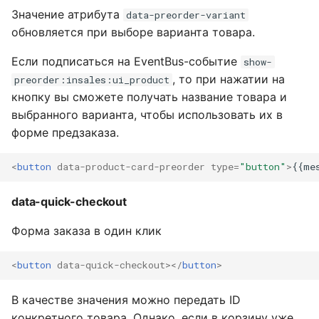
Значение атрибута
data-preorder-variant
обновляется при выборе варианта товара.
Если подписаться на EventBus-событие
show-
, то при нажатии на
preorder:insales:ui_product
кнопку вы сможете получать название товара и
выбранного варианта, чтобы использовать их в
форме предзаказа.
<
button
data-product-card-preorder
type
=
"button"
>
{{me
data-quick-checkout
Форма заказа в один клик
<
button
data-quick-checkout
></
button
>
В качестве значения можно передать ID
конкретного товара. Однако, если в корзину уже