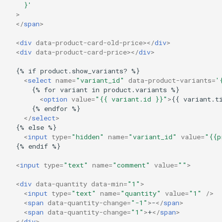
    }'
>
data-product-card-
</
span
>
preorder
<
div
data-product-card-old-price
></
div
>
<
div
data-product-card-price
></
div
>
data-quick-checkout
  {% if product.show_variants? %}

<
select
name
=
"variant_id"
data-product-variants
=
'
data-product-card-
      {% for variant in product.variants %}

price
<
option
value
=
"{{ variant.id }}"
>
{{ variant.t
      {% endfor %}

</
select
>
data-product-card-
  {% else %}

price-from-cart
<
input
type
=
"hidden"
name
=
"variant_id"
value
=
"{{p
  {% endif %}

data-product-card-
<
input
type
=
"text"
name
=
"comment"
value
=
""
>
zero-price-text
<
div
data-quantity
data-min
=
"1"
>
data-product-card-old-
<
input
type
=
"text"
name
=
"quantity"
value
=
"1"
/>
<
span
data-quantity-change
=
"-1"
>
-
</
span
>
price
<
span
data-quantity-change
=
"1"
>
+
</
span
>
</
div
>