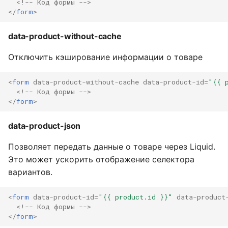
<!-- Код формы -->
</
form
>
Методы класса Products
data-product-without-cache
get
Отключить кэширование информации о товаре
getList
<
form
data-product-without-cache
data-product-id
=
"{{ 
setConfig
<!-- Код формы -->
</
form
>
getInstance
data-product-json
initInstance
Позволяет передать данные о товаре через Liquid.
Это может ускорить отображение селектора
getRecentlyViewed
вариантов.
События
<
form
data-product-id
=
"{{ product.id }}"
data-product
<!-- Код формы -->
</
form
>