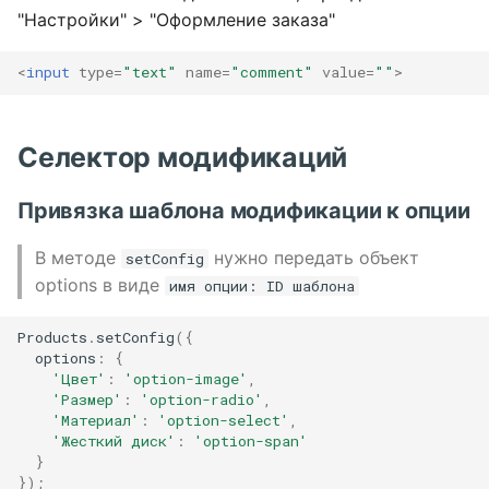
"Настройки" > "Оформление заказа"
<
input
type
=
"text"
name
=
"comment"
value
=
""
>
Селектор модификаций
Привязка шаблона модификации к опции
В методе
нужно передать объект
setConfig
options в виде
имя опции: ID шаблона
Products
.
setConfig
({
options
:
{
'Цвет'
:
'option-image'
,
'Размер'
:
'option-radio'
,
'Материал'
:
'option-select'
,
'Жесткий диск'
:
'option-span'
}
});