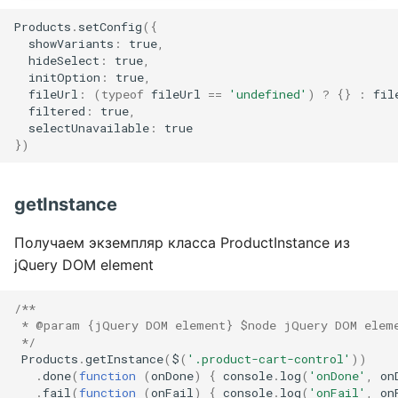
Products
.
setConfig
({
showVariants
:
true
,
hideSelect
:
true
,
initOption
:
true
,
fileUrl
:
(
typeof
fileUrl
==
'undefined'
)
?
{}
:
fil
filtered
:
true
,
selectUnavailable
:
true
})
getInstance
Получаем экземпляр класса ProductInstance из
jQuery DOM element
/**
 * @param {jQuery DOM element} $node jQuery DOM elem
 */
Products
.
getInstance
(
$
(
'.product-cart-control'
))
.
done
(
function
(
onDone
)
{
console
.
log
(
'onDone'
,
on
.
fail
(
function
(
onFail
)
{
console
.
log
(
'onFail'
,
on