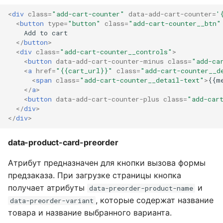
<
div
class
=
"add-cart-counter"
data-add-cart-counter
=
'
<
button
type
=
"button"
class
=
"add-cart-counter__btn"
    Add to cart

</
button
>
<
div
class
=
"add-cart-counter__controls"
>
<
button
data-add-cart-counter-minus
class
=
"add-ca
<
a
href
=
"{{cart_url}}"
class
=
"add-cart-counter__d
<
span
class
=
"add-cart-counter__detail-text"
>
{{m
</
a
>
<
button
data-add-cart-counter-plus
class
=
"add-car
</
div
>
</
div
>
data-product-card-preorder
Атрибут предназначен для кнопки вызова формы
предзаказа. При загрузке страницы кнопка
получает атрибуты
и
data-preorder-product-name
, которые содержат название
data-preorder-variant
товара и название выбранного варианта.