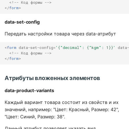
<!-- Код формы -->
</
form
>
data-set-config
Передать настройки товара через data-атрибут
<
form
data-set-config
=
'{"decimal": {"kgm": 1}}'
data
<!-- Код формы -->
</
form
>
Атрибуты вложенных элементов
data-product-variants
Каждый вариант товара состоит из свойств и их
значений, например: "Цвет: Красный, Размер: 42",
"Цвет: Синий, Размер: 38".
Данный атрибут позволяет указать вид