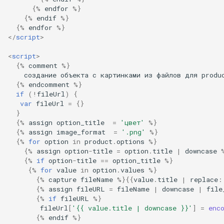
{
%
endfor
%
}
{
%
endif
%
}
{
%
endfor
%
}
</
script
>
<
script
>
{
%
comment
%
}
создание
объекта
с
картинками
из
файлов
для
produ
{
%
endcomment
%
}
if
(
!
fileUrl
)
{
var
fileUrl
=
{}
}
{
%
assign
option_title
=
'цвет'
%
}
{
%
assign
image_format
=
'.png'
%
}
{
%
for
option
in
product
.
options
%
}
{
%
assign
option
-
title
=
option
.
title
|
downcase
{
%
if
option
-
title
==
option_title
%
}
{
%
for
value
in
option
.
values
%
}
{
%
capture
fileName
%
}{{
value
.
title
|
replace
:
{
%
assign
fileURL
=
fileName
|
downcase
|
file
{
%
if
fileURL
%
}
fileUrl
[
'{{ value.title | downcase }}'
]
=
enc
{
%
endif
%
}