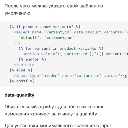
После чего можно указать свой шаблон по
умолчанию.
  {% if product.show_variants? %}

<
select
name
=
"variant_id"
data-product-variants
=
'
      "default": "custom-span"
    }'
>
      {% for variant in product.variants %}

<
option
value
=
"{{ variant.id }}"
>
{{ variant.t
      {% endfor %}

</
select
>
  {% else %}

<
input
type
=
"hidden"
name
=
"variant_id"
value
=
"{{p
data-quantity
Обязательный атрибут для обёртки кнопок
изменения количества и инпута quantity
Для установки минимального значения в input