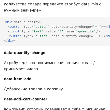
количества товара передайте атрибут data-min с
нужным значением
<
div
data-quantity
>
<
button
type
=
"button"
data-quantity-change
=
"-1"
>
-
</
<
input
type
=
"text"
value
=
"1"
name
=
"quantity"
/>
<
button
type
=
"button"
data-quantity-change
=
"1"
>
+
</
b
</
div
>
data-quantity-change
Атрибут для кнопок изменения количества +/-,
принимает число
data-item-add
Добавление товара в корзину
data-add-cart-counter
Компонент, который совмещает в себе функционал