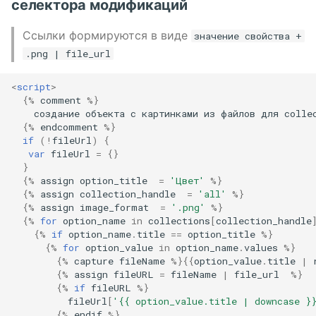
селектора модификаций
Ссылки формируются в виде
значение свойства +
.png | file_url
<
script
>
{
%
comment
%
}
создание
объекта
с
картинками
из
файлов
для
colle
{
%
endcomment
%
}
if
(
!
fileUrl
)
{
var
fileUrl
=
{}
}
{
%
assign
option_title
=
'Цвет'
%
}
{
%
assign
collection_handle
=
'all'
%
}
{
%
assign
image_format
=
'.png'
%
}
{
%
for
option_name
in
collections
[
collection_handle
{
%
if
option_name
.
title
==
option_title
%
}
{
%
for
option_value
in
option_name
.
values
%
}
{
%
capture
fileName
%
}{{
option_value
.
title
|
{
%
assign
fileURL
=
fileName
|
file_url
%
}
{
%
if
fileURL
%
}
fileUrl
[
'{{ option_value.title | downcase }
{
%
endif
%
}